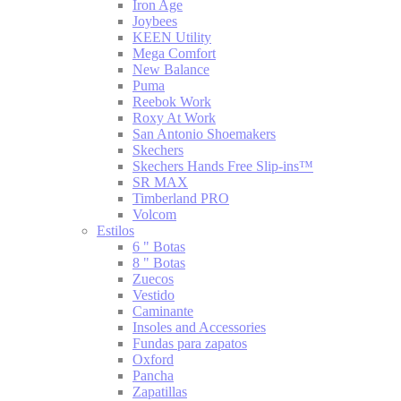
Iron Age
Joybees
KEEN Utility
Mega Comfort
New Balance
Puma
Reebok Work
Roxy At Work
San Antonio Shoemakers
Skechers
Skechers Hands Free Slip-ins™
SR MAX
Timberland PRO
Volcom
Estilos
6 " Botas
8 " Botas
Zuecos
Vestido
Caminante
Insoles and Accessories
Fundas para zapatos
Oxford
Pancha
Zapatillas