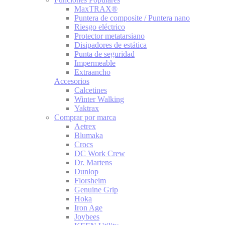
MaxTRAX®
Puntera de composite / Puntera nano
Riesgo eléctrico
Protector metatarsiano
Disipadores de estática
Punta de seguridad
Impermeable
Extraancho
Accesorios
Calcetines
Winter Walking
Yaktrax
Comprar por marca
Aetrex
Blumaka
Crocs
DC Work Crew
Dr. Martens
Dunlop
Florsheim
Genuine Grip
Hoka
Iron Age
Joybees