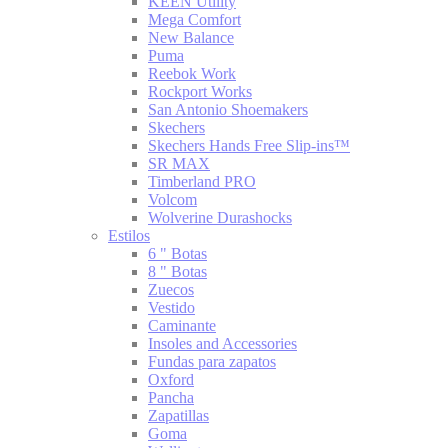
KEEN Utility
Mega Comfort
New Balance
Puma
Reebok Work
Rockport Works
San Antonio Shoemakers
Skechers
Skechers Hands Free Slip-ins™
SR MAX
Timberland PRO
Volcom
Wolverine Durashocks
Estilos
6 " Botas
8 " Botas
Zuecos
Vestido
Caminante
Insoles and Accessories
Fundas para zapatos
Oxford
Pancha
Zapatillas
Goma