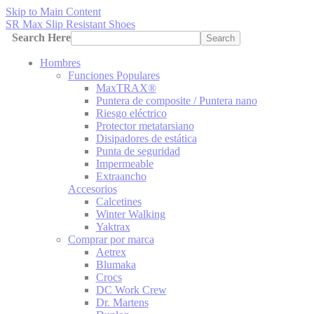
Skip to Main Content
SR Max Slip Resistant Shoes
Search Here
Search
Hombres
Funciones Populares
MaxTRAX®
Puntera de composite / Puntera nano
Riesgo eléctrico
Protector metatarsiano
Disipadores de estática
Punta de seguridad
Impermeable
Extraancho
Accesorios
Calcetines
Winter Walking
Yaktrax
Comprar por marca
Aetrex
Blumaka
Crocs
DC Work Crew
Dr. Martens