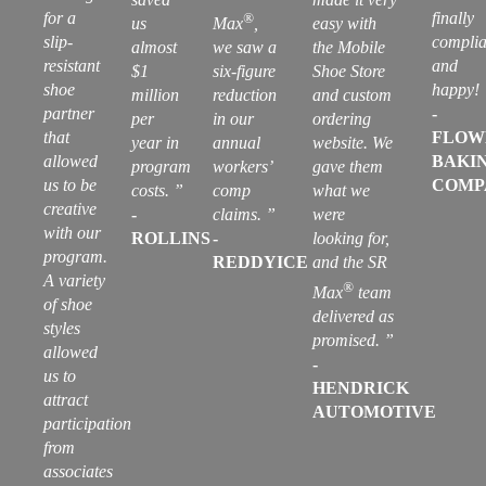
for a
finally
®
us
Max
,
easy with
slip-
complia
almost
we saw a
the Mobile
resistant
and
$1
six-figure
Shoe Store
shoe
happy!
million
reduction
and custom
partner
-
per
in our
ordering
that
FLOW
year in
annual
website. We
allowed
BAKI
program
workers’
gave them
us to be
COMP
costs.
”
comp
what we
creative
-
claims.
”
were
with our
ROLLINS
-
looking for,
program.
REDDYICE
and the SR
A variety
®
Max
team
of shoe
delivered as
styles
promised.
”
allowed
-
us to
HENDRICK
attract
AUTOMOTIVE
participation
from
associates