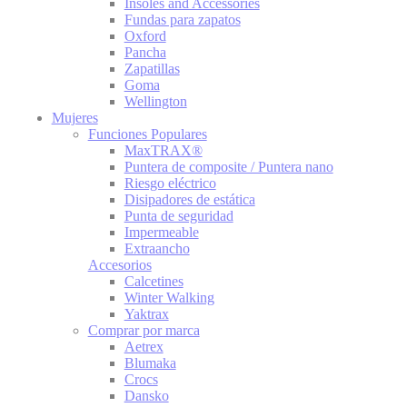
Insoles and Accessories
Fundas para zapatos
Oxford
Pancha
Zapatillas
Goma
Wellington
Mujeres
Funciones Populares
MaxTRAX®
Puntera de composite / Puntera nano
Riesgo eléctrico
Disipadores de estática
Punta de seguridad
Impermeable
Extraancho
Accesorios
Calcetines
Winter Walking
Yaktrax
Comprar por marca
Aetrex
Blumaka
Crocs
Dansko