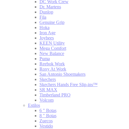
DC Work Crew
Dr. Martens
Dunlop
Fila
Genuine Grip
Hoka
Iron Age
Joybees
KEEN Utility
Mega Comfort
New Balance
Puma
Reebok Work
Roxy At Work
San Antonio Shoemakers
Skechers
Skechers Hands Free Slip-ins™
SR MAX
Timberland PRO
Volcom
Estilos
6 " Botas
8 " Botas
Zuecos
Vestido