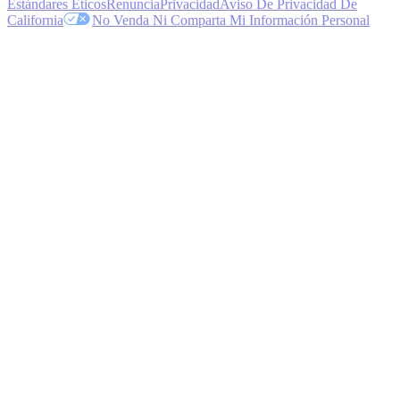
Estándares Eticos
Renuncia
Privacidad
Aviso De Privacidad De
California
No Venda Ni Comparta Mi Información Personal