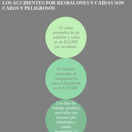
LOS ACCIDENTES POR RESBALONES Y CAÍDAS SON
CAROS Y PELIGROSOS
El costo
promedio de un
resbalón y caída
es de $22,800
por accidente.
El reclamo
promedio de
compensación
para trabajadores
es de $ 19,000.
Los días de
trabajo perdidos
asociados con
lesiones por
resbalones y
caídas
promedian 22