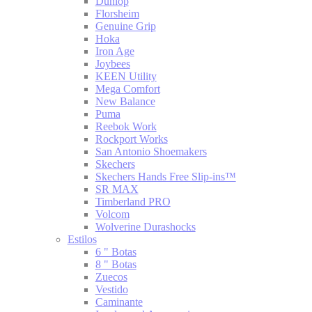
Dunlop
Florsheim
Genuine Grip
Hoka
Iron Age
Joybees
KEEN Utility
Mega Comfort
New Balance
Puma
Reebok Work
Rockport Works
San Antonio Shoemakers
Skechers
Skechers Hands Free Slip-ins™
SR MAX
Timberland PRO
Volcom
Wolverine Durashocks
Estilos
6 " Botas
8 " Botas
Zuecos
Vestido
Caminante