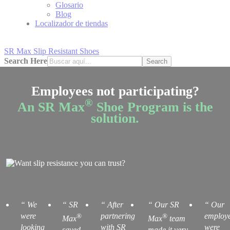
Glosario
Blog
Localizador de tiendas
SR Max Slip Resistant Shoes
Search Here
Search
Employees not participating?
®
An SR Max
Shoe Program is the
solution.
“
We
“
SR
“
After
“
Our SR
“
Our
were
partnering
employ
®
®
Max
Max
team
looking
with SR
were
saved
made it very